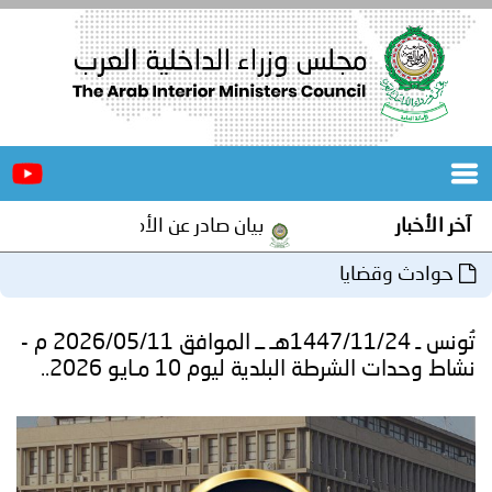
الرئيسية
عن
الأخبار
المجلس
آخر الأخبار
بيان صادر عن الأمانة العامة لمجلس وزرا
المكاتب
حوادث وقضايا
دورات
المتخصصة
تُونس ـ 1447/11/24هـ ــ الموافق 2026/05/11 م -
المجلس
مؤتمرات
نشاط وحدات الشرطة البلدية ليوم 10 مـايو 2026..
و
جهود
و
برامج
اجتماعات