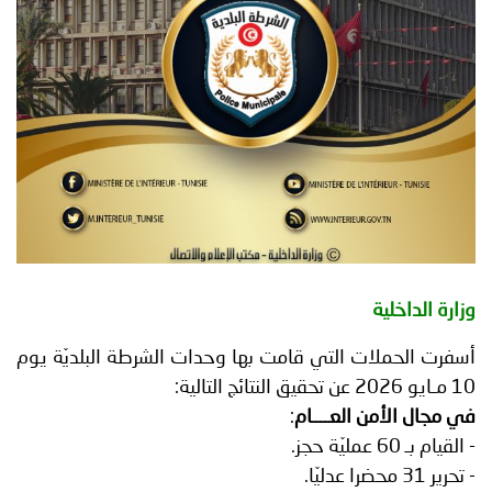
توعوية
إنجازات
الخدمات
صور
الإلكترونية
مجلة
وفيديو
أصداء
إعلانات
من
الأمانة
نحن
اتصل
وزارة الداخلية
بنا
أسفرت الحملات التي قامت بها وحدات الشرطة البلديّة يوم
10 مـايو 2026 عن تحقيق النتائج التالية:
في مجال الأمن العــــام
:
- القيام بـ 60 عمليّة حجز.
- تحرير 31 محضرا عدليّا.