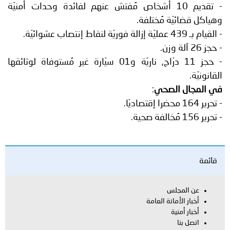
- تقديم 10 أشخاص مُفتش عنهم لفائدة وحدات أمنيّة
وهياكل قضائيّة مُختلفة.
- القيام بـ 439 عمليّة إزالة فوريّة لنقاط إنتصاب عشوائيّة.
- حجز 26 آلة وزن.
- حجز 11 درّاج, ناريّة و01 سيّارة غير مُستوفاة لوثائقها
القانونيّة.
في المجال الصحي
:
- تحرير 164 محضرا إقتصاديّا.
- تحرير 156 مُخالفة صحية.
قائمة
عن المجلس
أخبار الأمانة العامة
أخبار أمنية
اتصل بنا