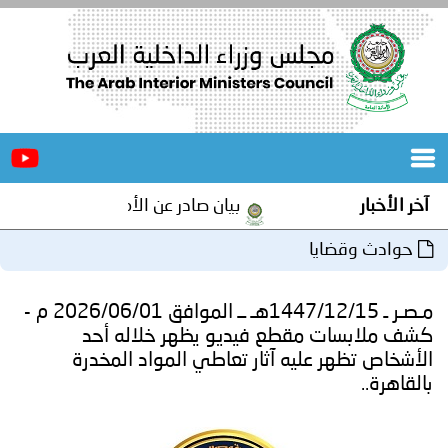
الرئيسية
عن
الأخبار
المجلس
آخر الأخبار
بيان صادر عن الأمانة العامة لمجلس وزر
المكاتب
حوادث وقضايا
دورات
المتخصصة
مـصـر ـ 1447/12/15هـ ــ الموافق 2026/06/01 م -
المجلس
مؤتمرات
کشف ملابسات مقطع فيديو يظهر خلاله أحد
الأشخاص تظهر عليه آثار تعاطي المواد المخدرة
و
جهود
بالقاهرة..
و
برامج
اجتماعات