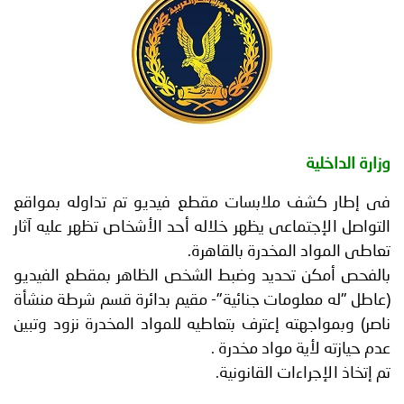
توعوية
إنجازات
الخدمات
صور
الإلكترونية
مجلة
وفيديو
أصداء
إعلانات
وزارة الداخلية
من
الأمانة
فى إطار كشف ملابسات مقطع فيديو تم تداوله بمواقع
نحن
اتصل
التواصل الإجتماعى يظهر خلاله أحد الأشخاص تظهر عليه آثار
تعاطى المواد المخدرة بالقاهرة.
بنا
بالفحص أمكن تحديد وضبط الشخص الظاهر بمقطع الفيديو
(عاطل "له معلومات جنائية"- مقيم بدائرة قسم شرطة منشأة
ناصر) وبمواجهته إعترف بتعاطيه للمواد المخدرة نزود وتبين
عدم حيازته لأية مواد مخدرة .
تم إتخاذ الإجراءات القانونية.