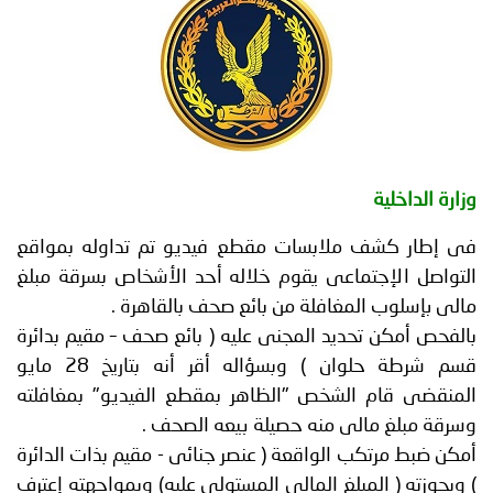
توعوية
إنجازات
الخدمات
صور
الإلكترونية
مجلة
وفيديو
أصداء
إعلانات
ة الداخلية
من
الأمانة
طار كشف ملابسات مقطع فيديو تم تداوله بمواقع
نحن
اتصل
اصل الإجتماعى يقوم خلاله أحد الأشخاص بسرقة مبلغ
 بإسلوب المغافلة من بائع صحف بالقاهرة .
بنا
حص أمكن تحديد المجنى عليه ( بائع صحف – مقيم بدائرة
قسم شرطة حلوان ) وبسؤاله أقر أنه بتاريخ 28 مايو
قضى قام الشخص "الظاهر بمقطع الفيديو" بمغافلته
ة مبلغ مالى منه حصيلة بيعه الصحف .
 ضبط مرتكب الواقعة ( عنصر جنائى - مقيم بذات الدائرة
حوزته ( المبلغ المالى المستولى عليه) وبمواجهته إعترف