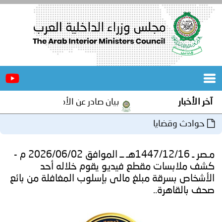
الرئيسية
عن
الأخبار
المجلس
الأخبار
بيان صادر عن الأمانة العامة لمجلس وزراء الداخ
المكاتب
وادث وقضايا
دورات
المتخصصة
مـصر ـ 1447/12/16هـ ــ الموافق 2026/06/02 م -
المجلس
مؤتمرات
 ملابسات مقطع فيديو يقوم خلاله أحد
خاص بسرقة مبلغ مالى بإسلوب المغافلة من بائع
و
جهود
بالقاهرة..
و
برامج
اجتماعات