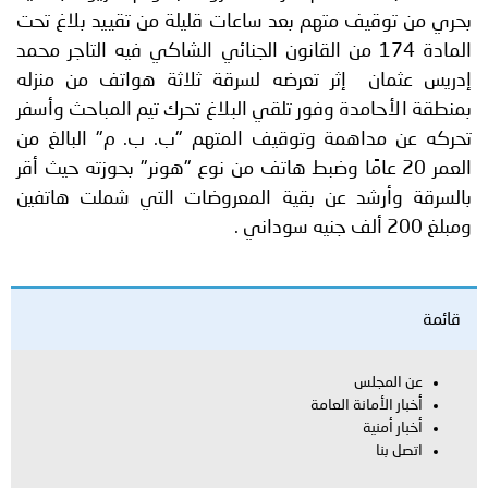
بحري من توقيف متهم بعد ساعات قليلة من تقييد بلاغ تحت
المادة 174 من القانون الجنائي الشاكي فيه التاجر محمد
إدريس عثمان إثر تعرضه لسرقة ثلاثة هواتف من منزله
بمنطقة الأحامدة وفور تلقي البلاغ تحرك تيم المباحث وأسفر
تحركه عن مداهمة وتوقيف المتهم "ب. ب. م" البالغ من
العمر 20 عامًا وضبط هاتف من نوع "هونر" بحوزته حيث أقر
بالسرقة وأرشد عن بقية المعروضات التي شملت هاتفين
ومبلغ 200 ألف جنيه سوداني .
قائمة
عن المجلس
أخبار الأمانة العامة
أخبار أمنية
اتصل بنا