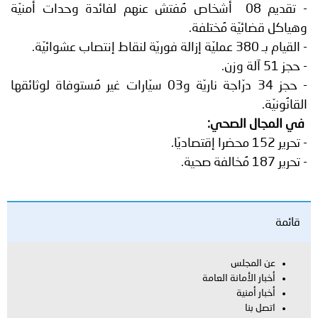
- تقديم 08 أشخاص مُفتش عنهم لفائدة وحدات أمنيّة
وهياكل قضائيّة مُختلفة.
- القيام بـ 380 عمليّة إزالة فوريّة لنقاط إنتصاب عشوائيّة.
- حجز 51 آلة وزن.
- حجز 34 درّاجة ناريّة و03 سيّارات غير مُستوفاة لوثائقها
القانُونيّة.
في المجال الصحي:
- تحرير 152 محضرا إقتصاديّا.
- تحرير 187 مُخالفة صحية.
قائمة
عن المجلس
أخبار الأمانة العامة
أخبار أمنية
اتصل بنا