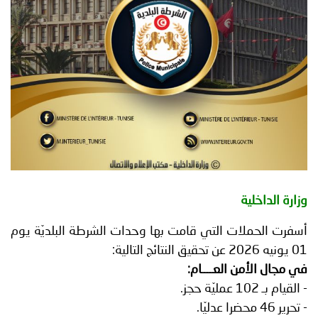
توعوية
إنجازات
الخدمات
صور
الإلكترونية
مجلة
وفيديو
أصداء
إعلانات
من
الأمانة
نحن
اتصل
وزارة الداخلية
بنا
أسفرت الحملات التي قامت بها وحدات الشرطة البلديّة يوم
01 يونيه 2026 عن تحقيق النتائج التالية:
في مجال الأمن العــــام:
- القيام بـ 102 عمليّة حجز.
- تحرير 46 محضرا عدليّا.