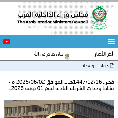
الرئيسية
عن
الأخبار
المجلس
آخر الأخبار
بيان صادر عن الأمانة العامة لمجلس وزرا
المكاتب
حوادث وقضايا
دورات
المتخصصة
قطر ـ 1447/12/16هـ ــ الموافق 2026/06/02 م -
المجلس
مؤتمرات
نشاط وحدات الشرطة البلدية ليوم 01 يونيه 2026..
و
جهود
و
برامج
اجتماعات