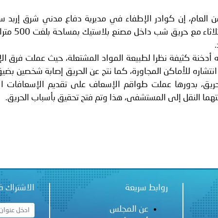
ة لمجلس وزراء الداخلية العرب بشأن الاعتداءات الإرهابية الحوثية 
من العام، إن كوادر الإطفاء في مديرية دفاع مدني شرق إربد س
مجموعة إسناد الشمال تعاملت اليوم الثلاثاء
.
ه أدخنة كثيفة نظرا لطبيعة المواد المشتعلة، حيث عملت فرق ال
انتشاره للأماكن المجاورة، كما نتج عن الحريق إصابة شخصين بض
لحريق، بدورها عملت طواقم الإسعاف على تقديم الإسعافات الأ
لتهما النقل إلى المستشفى، هذا وتم فتح تحقيق بأسباب الحريق.
روابط سريعة
الاشتراك ف
عن المجلس