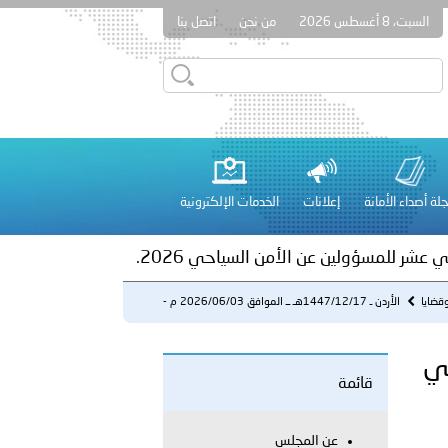
السبت، 8 أغسطس 2026
من نحن
اتصل بنا
ور المرسومين الأميريين معالي النائب الأول لرئيس مجلس الوزراء
أمن العام..
على الأعيان المدنية في مدينة نـجران
لة أصداء الأمانة
إعلانات
الخدمات الإلكترونية
 عشر للمسؤولين عن الأمن السياحي 2026.
قضايا
الأردن ـ 1447/12/17هـ ــ الموافق 2026/06/03 م -
الدفاع المدن...
 المدني
قائمة
لفلسطينية والكلية الدولية الجامعية للعلوم والصحة توقعان اتفاقية
عن المجلس