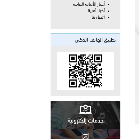
أخبار الأمانة العامة
أخبار أمنية
معي..
اتصل بنا
بوظبي تحذر من زيادة عدد الركاب في المركبات حفاظًا على سلامة
تطبيق الهاتف الذكي
 أبوظبي تطلع وفد الشرطة الإيطالية على منظومتي التأهيل الشرطي
بوظبي تنظم حملة للتبرع بالدم في منطقة الظفرة تعزيزا للمسؤولية
ور المرسومين الأميريين معالي النائب الأول لرئيس مجلس الوزراء
خدمات إلكترونية
أمن العام..