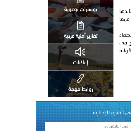
على الأعيان المدنية في مدينة نـجران
بوسترات توعوية
اندها
 مع حريق شب داخل مصنع بلاستيك بمساحة بلغت 500 مترا مربعا
إطفاء
تقارير أمنية عربية
يق في
ولية
إعلانات
روابط مهمة
ي النشرة الإخبارية