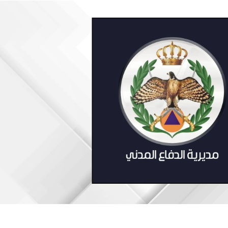
ترك في المجالات الأكاديمية والتدريبية، والتوعية والإرشاد المجت
الإمارات ـ 1448/02/22هـ ــ الموافق 2026/08/05 م - شرطة أ
الإمارات ـ 1448/02/22هـ ــ الموافق 2026/08/05 م - شرطة
الإمارات ـ 1448/02/22هـ ــ الموافق 2026/08/05 م - شرطة أ
الكويت ـ 1448/02/22هـ ــ الموافق 2026/08/05 م - بمناسبة صد
 وزارياً بتعيين اللواء حمد أحمد المنيفي وكيل وزارة مساعد لشؤون ال