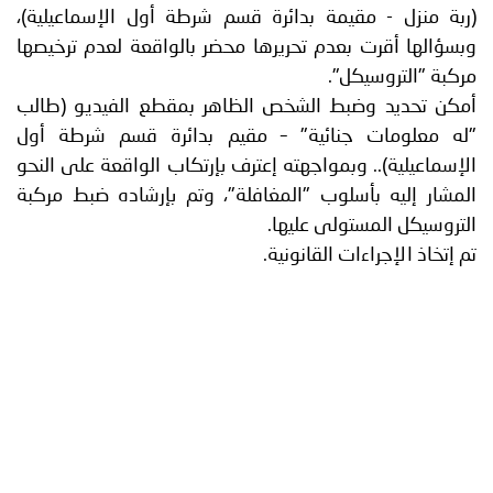
 منزل - مقيمة بدائرة قسم شرطة أول الإسماعيلية)،
الها أقرت بعدم تحريرها محضر بالواقعة لعدم ترخيصها
ة "التروسيكل".
 تحديد وضبط الشخص الظاهر بمقطع الفيديو (طالب
معلومات جنائية" – مقيم بدائرة قسم شرطة أول
ماعيلية).. وبمواجهته إعترف بإرتكاب الواقعة على النحو
ار إليه بأسلوب "المغافلة"، وتم بإرشاده ضبط مركبة
وسيكل المستولى عليها.
خاذ الإجراءات القانونية.