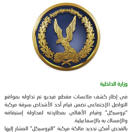
توعوية
إنجازات
الخدمات
صور
الإلكترونية
مجلة
وفيديو
أصداء
إعلانات
من
الأمانة
نحن
اتصل
بنا
ة الداخلية
طار كشف ملابسات مقطع فيديو تم تداوله بمواقع
اصل الإجتماعى تضمن قيام أحد الأشخاص بسرقة مركبة
سيكل" وقيام الأهالى بمطاردته لمحاولة إستيقافه
مساك به بالإسماعيلية.
حص أمكن تحديد مالكة مركبة "التروسيكل" المشار إليها