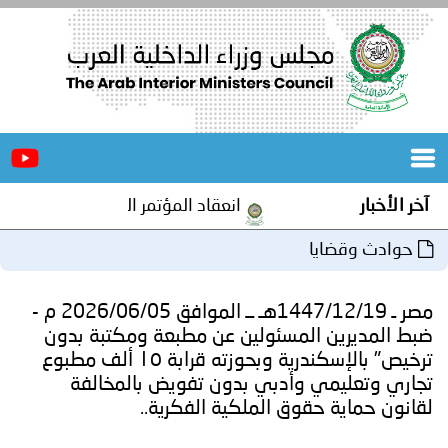
الرئيسية
عن
الأخبار
المجلس
آخر الأخبار
انعقاد المؤتمر العربي الثاني عشر للم
المكاتب
حوادث وقضايا
دورات
المتخصصة
مصر ـ 1447/12/19هـ ــ الموافق 2026/06/05 م -
المجلس
مؤتمرات
ضبط المديرين المسئولين عن مطبعة ومكتبة بدون
ترخيص" بالإسكندرية وبحوزته قرابة ١٥ ألف مطبوع
و
جهود
تجاري وتعليمي وأدبي بدون تفويض بالمخالفة
لقانون حماية حقوق الملكية الفكرية..
و
برامج
اجتماعات