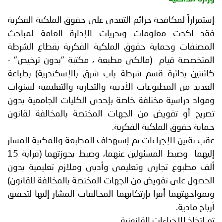
إستمراراً لمكافحة جرائم التعدى على حقوق الملكية الفكرية
فقد أكدت معلومات وتحريات الإدارة العامة لمباحث
المصنفات وحماية حقوق الملكية الفكرية بقطاع الشرطة
المتخصصة قيام (مالكى مطبعة ، مكتبة "بدون ترخيص" -
كائنتين بدائرة قسم شرطة باب شرق بالإسكندرية) بطباعة
العديد من المطبوعات الأدبية والتجارية والتعليمية لسنوات
ومواد دراسية مختلفة خاصة بإحدى الكليات الجامعية بدون
تصريح أو تفويض من الجهات المختصة بالمخالفة لقانون
حماية حقوق الملكية الفكرية.
عقب تقنين الإجراءات تم إستهداف المطبعة والمكتبة المشار
إليهما وضبط المسئولين عنهما، وضبط بحوزتهما (قرابة 15
ألف مطبوع تجارى وتعليمى وأدبى وملازم تعليمية بدون
الحصول على تفويض من الجهات المختصة بالمخالفة للقانون)
وبمواجهتهما أقرا بإرتكابهما المخالفات المشار إليها لتحقيق
أرباح مادية.
تم إتخاذ الإجراءات القانونية.