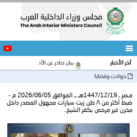
الرئيسية
عن
الأخبار
المجلس
آخر الأخبار
بيان صادر عن الأمانة العامة لمجلس وزراء
المكاتب
حوادث وقضايا
دورات
المتخصصة
مـصر ـ 1447/12/19هـ ــ الموافق 2026/06/05 م -
المجلس
مؤتمرات
ضبط أكثر من ٨ طن زيت سيارات مجهول المصدر داخل
مخزن غير مرخص بكفر الشيخ..
و
جهود
و
برامج
اجتماعات