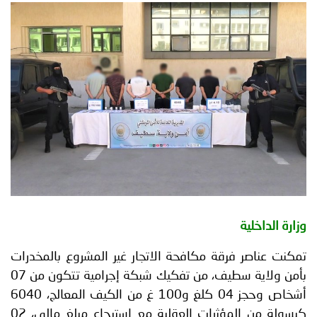
توعوية
إنجازات
الخدمات
صور
الإلكترونية
مجلة
وفيديو
أصداء
إعلانات
من
الأمانة
نحن
اتصل
بنا
وزارة الداخلية
تمكنت عناصر فرقة مكافحة الاتجار غير المشروع بالمخدرات
بأمن ولاية سطيف، من تفكيك شبكة إجرامية تتكون من 07
أشخاص وحجز 04 كلغ و100 غ من الكيف المعالج، 6040
كبسولة من المؤثرات العقلية مع استرجاع مبلغ مالي، 02