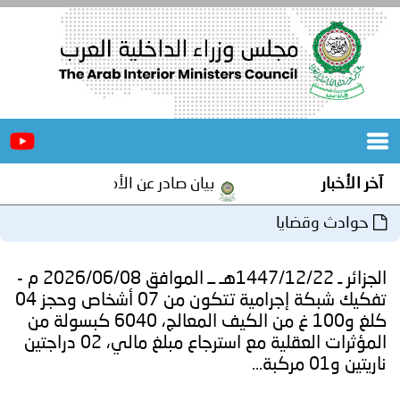
الرئيسية
عن
الأخبار
المجلس
آخر الأخبار
بيان صادر عن الأمانة العامة لمجلس وزر
المكاتب
حوادث وقضايا
دورات
المتخصصة
الجزائر ـ 1447/12/22هـ ــ الموافق 2026/06/08 م -
المجلس
مؤتمرات
تفكيك شبكة إجرامية تتكون من 07 أشخاص وحجز 04
كلغ و100 غ من الكيف المعالج، 6040 كبسولة من
و
جهود
المؤثرات العقلية مع استرجاع مبلغ مالي، 02 دراجتين
ناريتين و01 مركبة...
و
برامج
اجتماعات