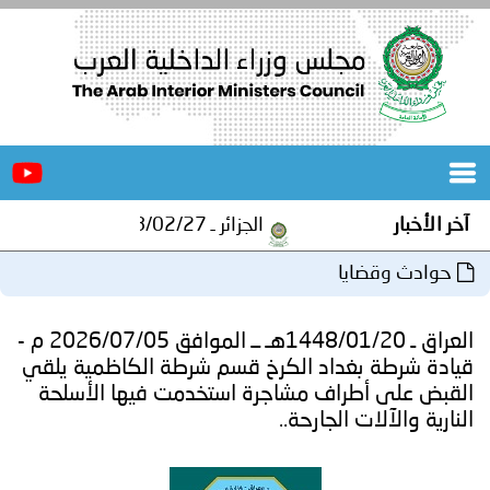
الرئيسية
عن
الأخبار
المجلس
الجزائر ـ 1448/02/27هـ ــ الموافق 2026/08/10 م - مصالح أمن ولاية المنيعة تستقبل أشبال الهلال الاحمر الجزائري بالمنيعة..
المكاتب
ا
دورات
المتخصصة
العراق ـ 1448/01/20هـ ــ الموافق 2026/07/05 م -
المجلس
مؤتمرات
داد الكرخ قسم شرطة الكاظمية يلقي
اف مشاجرة استخدمت فيها الأسلحة
و
جهود
الجارحة..
و
برامج
اجتماعات