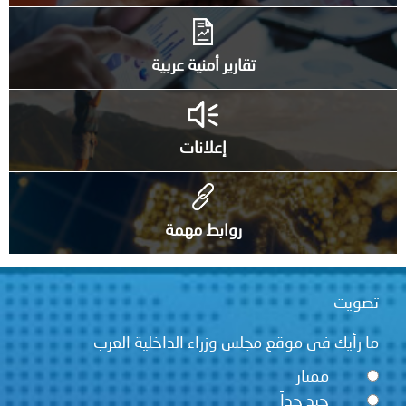
تقارير أمنية عربية
إعلانات
روابط مهمة
قع مجلس وزراء الداخلية العرب
ً