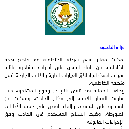
توعوية
إنجازات
الخدمات
صور
الإلكترونية
مجلة
وفيديو
أصداء
إعلانات
من
الأمانة
قسم شرطة الكاظمية مع قاطع نجدة
لقاء القبض على أطراف مشاجرة عائلية
نحن
اتصل
لاق العيارات النارية والآلات الجارحة ضمن
بنا
.
بعد تلقي بلاغ عن وقوع المشاجرة، حيث
 الأمنية إلى مكان الحادث، وتمكنت من
لموقف وإلقاء القبض على جميع الأطراف
بط السلاح المستخدم في الحادث وفق
ية.