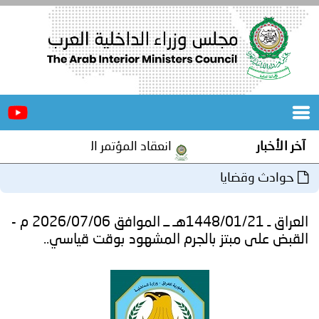
الرئيسية
عن
الأخبار
المجلس
آخر الأخبار
انعقاد المؤتمر العربي الثاني عشر للم
المكاتب
حوادث وقضايا
دورات
المتخصصة
العراق ـ 1448/01/21هـ ــ الموافق 2026/07/06 م -
المجلس
مؤتمرات
القبض على مبتز بالجرم المشهود بوقت قياسي..
و
جهود
و
برامج
اجتماعات