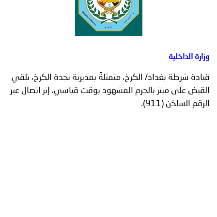
توعوية
إنجازات
الخدمات
صور
الإلكترونية
مجلة
وفيديو
وزارة الداخلية
أصداء
إعلانات
قيادة شرطة بغداد/ الكرخ، متمثلةً بمديرية نجدة الكرخ، تلقي
القبض على مبتز بالجرم المشهود بوقت قياسي، إثر اتصال عبر
من
الأمانة
الرقم الساخن (911).
نحن
اتصل
بنا