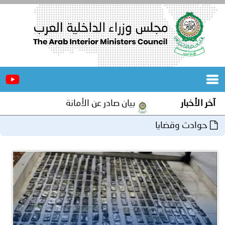
الرئيسية
عن
الأخبار
المجلس
آخر الأخبار
بيان صادر عن الأمانة العامة لمجلس وزراء الدا
المكاتب
حوادث وقضايا
دورات
المتخصصة
المجلس
مؤتمرات
و
جهود
و
برامج
اجتماعات