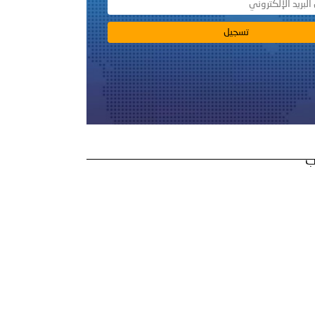
 أبوظبي تطلع وفد الشرطة الإيطالية على منظومتي التأهيل الشرطي
بوظبي تنظم حملة للتبرع بالدم في منطقة الظفرة تعزيزا للمسؤولية
ور المرسومين الأميريين معالي النائب الأول لرئيس مجلس الوزراء
ب
أمن العام..
قطر في أعمال الاجتماع الثالث عشر للجنة رؤساء الاتحادات الرياضية