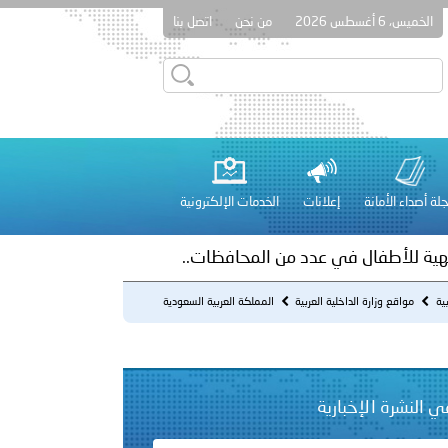
الخميس، 6 أغسطس 2026
من نحن
اتصل بنا
طلق مخيمًا صيفيًا في أريحا وتنفذ محاضرة توعوية للأطفال في رام
لة أصداء الأمانة
إعلانات
الخدمات الإلكترونية
لفلسطينية والكلية الدولية الجامعية للعلوم والصحة توقعان اتفاقية
بية
مواقع وزارة الداخلية العربية
المملكة العربية السعودية
معي..
بوظبي تحذر من زيادة عدد الركاب في المركبات حفاظًا على سلامة
ي النشرة الإخبارية