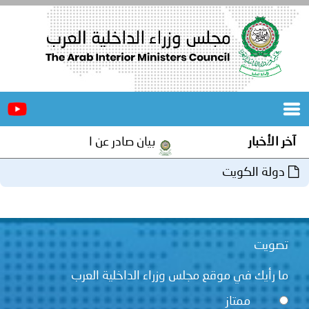
الرئيسية
عن
الأخبار
المجلس
آخر الأخبار
بيان صادر عن الأمانة العامة لمجلس و
المكاتب
دولة الكويت
دورات
المتخصصة
المجلس
مؤتمرات
تصويت
و
جهود
ما رأيك في موقع مجلس وزراء الداخلية العرب
و
برامج
اجتماعات
ممتاز