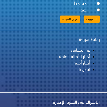
توعوية
إنجازات
الخدمات
جيد جداً
جيد
صور
الإلكترونية
مجلة
وفيديو
أصداء
إعلانات
روابط سريعة
من
الأمانة
عن المجلس
أخبار الأمانة العامة
نحن
اتصل
أخبار أمنية
بنا
اتصل بنا
الاشتراك في النشرة الإخبارية