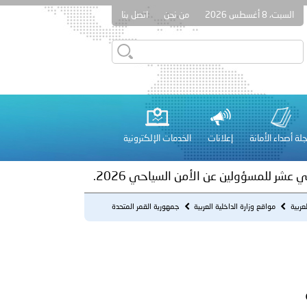
السبت، 8 أغسطس 2026
من نحن
اتصل بنا
ور المرسومين الأميريين معالي النائب الأول لرئيس مجلس الوزراء
أمن العام..
على الأعيان المدنية في مدينة نـجران
لة أصداء الأمانة
إعلانات
الخدمات الإلكترونية
 عشر للمسؤولين عن الأمن السياحي 2026.
لعربية
مواقع وزارة الداخلية العربية
جمهورية القمر المتحدة
لفلسطينية والكلية الدولية الجامعية للعلوم والصحة توقعان اتفاقية