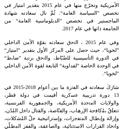
الأمریكیة وتخرّج منھا في عام 2015 بتقدیر امتیاز في
 ”السیاسة العامة“. ثُمَّ نال سعادته شھادة
جستیر في تخصص ”الدبلوماسیة العامة“ من
ة ذاتھا في عام 2017.
وﻓﻲ ﻋﺎم 2015 ، اﻟﺗﺣق ﺳﻌﺎدته ﺑﻘوّة اﻷﻣن اﻟداﺧﻠﻲ
يا“، حيث ﺣﺻل ﻋﻠﻰ اﻟﻣرﻛز اﻷول بتقدير ”امتياز“
ﻟدورة اﻟﺗﺄسيسية ﻟﻠﺿُﺑّﺎط، واﻟﺗﺣق ﺑرﺗﺑﺔ ”ﺿﺎﺑط“
وﺣدة اﻟﺧﺎﺻﺔ ”لفداوية“ التابعة لقوة الأمن الداخلي
ا“.
ﺷﺎرَكَ ﺳﻌﺎدته ﻓﻲ اﻟﻔﺗرة ﻣﺎ ﺑين أﻋوام 2018-2015 في
 دورة ﺗدريبية ﻋﺳﻛرية أقيمت ﻓﻲ دوﻟﺔ قطر،
ﻻيات اﻟﻣﺗﺣدة اﻷﻣريكية، واﻟﺟﻣهورية الفرنسية،
قُ ﺑﻣُﻛﺎﻓﺣﺔ اﻹرھﺎب، واﻟﻘﻧّﺎﺻﺔ، واﻟﻘﺗﺎل داﺧل اﻟﻣُدُن،
ﺔ وإﺑطﺎل اﻟﻣﺗﻔﺟرات، وإﺳﺗراتيجية ﺣلّ اﻟﻣُﺷﻛﻼت،
ذ اﻟﻘرارات اﻻﺳﺗﺛﻧﺎئية، واﻟﺻﺎﻋﻘﺔ، واﻟﻘﻔز اﻟﻣظﻠّﻲ