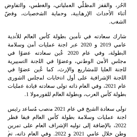
ر، واﻟﻘﻔز اﻟﻣظﻠّﻲ اﻟﻌﻣلياتي، واﻟﻐطس، واﻟﺗﻔﺎوض
ء اﻷﺣداث اﻹرھﺎﺑية، وﺣﻣﺎية اﻟﺷﺧﺻيات، وﻓضّ
ب.
 ﺳﻌﺎدته ﻓﻲ ﺗﺄﻣين ﺑطوﻟﺔ ﻛﺄس اﻟﻌﺎﻟم ﻟﻸﻧدية
ﻋﺎﻣﻲ 2019 و 2020 ﻋﺑر ﻟﺟﻧﺔ ﻋﻣﻠيات أﻣن وﺳﻼﻣﺔ
اﻟﺑطوﻟﺔ، وﻓﻲ ﻋﺎم 2020 ﻋُين ﺳﻌﺎدته ﻋﺿوًا ﻓﻲ
 اﻷﻣن اﻟوطﻧﻲ، وﻋﺿوًا ﻓﻲ اﻟﻠﺟﻧﺔ اﻟﺗﺳييرية
ﺔ اﻟﻌﻠيا ﻟﻠﻣﺷﺎريع واﻹرث، ﻛﻣﺎ ﻋُين ﻋﺿوًا ﻓﻲ
ﻧﺔ الإﺷراﻓية ﻋﻠﻰ أول اﻧﺗﺧﺎﺑﺎت ﻟﻣﺟﻠس اﻟﺷورى
ﻋﺎم 2021، وﻓﻲ اﻟﻌﺎم ذاته ﺗوﻟﻰ ﺳﻌﺎدته ﻗيادة ﻋﻣﻠيات
 ﻛﺄس اﻟﻌرب، وﺑطوﻟﺔ اﻟﻌﺎﻟم ﻟﻠﻔورﻣوﻻ 1.
ﺗوﻟﱠﻰ ﺳﻌﺎدة اﻟﺷيخ ﻓﻲ ﻋﺎم 2021 ﻣﻧﺻب ﻣُﺳﺎﻋد رﺋيس
 ﻋﻣﻠيات وﺳﻼﻣﺔ ﺑطوﻟﺔ ﻛﺄس اﻟﻌﺎﻟم ﻓيفا قطر
2022، ﺑﺎﻹﺿﺎﻓﺔ إﻟﻰ ﺗوليه اﻹﺷراف اﻟﻌﺎم ﻋﻠﻰ ﺗﻣرين
وطن ﺧﻼل ﻋﺎﻣﻲ 2021 و 2022. وﻓﻲ اﻟﻌﺎم ذاته، ﺗمﱠ