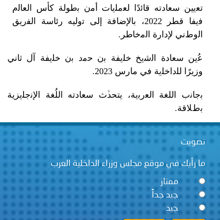
ن ﺳﻌﺎدته ﻗﺎﺋدًا ﻟﻌﻣﻠيات أﻣن ﺑطوﻟﺔ ﻛﺄس اﻟﻌﺎﻟم
ﻓيفا قطر 2022، ﺑﺎﻹﺿﺎﻓﺔ إﻟﻰ ﺗوليه رﺋﺎﺳﺔ اﻟﻔريق
ﻧﻲ ﻹدارة اﻟﻣﺧﺎطر.
 ﺳﻌﺎدة اﻟﺷيخ ﺧﻠيفة ﺑن ﺣﻣد ﺑن ﺧﻠيفة آل ﺛﺎﻧﻲ
 ﻟﻠداﺧﻠية ﻓﻲ ﻣﺎرس 2023.
 اﻟﻠﻐﺔ اﻟﻌرﺑية، يتحدﱠث ﺳﻌﺎدته اﻟﻠُﻐﺔ اﻹﻧﺟﻠيزية
ﺔ.
ت
يك في موقع مجلس وزراء الداخلية العرب
ممتاز
جيد جداً
جيد