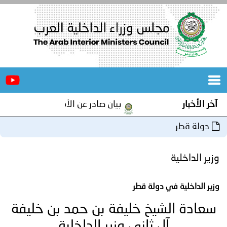
الرئيسية
عن
الأخبار
المجلس
بار
بيان صادر عن الأمانة العامة لمجلس وزراء الداخلي
المكاتب
 قطر
دورات
المتخصصة
اخلية
المجلس
مؤتمرات
اخلية في دولة قطر
و
جهود
ة الشيخ خليفة بن حمد بن خليفة
و
برامج
اجتماعات
آل ثاني وزير الداخلية