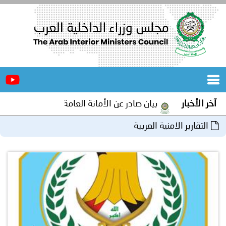
الرئيسية
عن
الأخبار
المجلس
آخر الأخبار
بيان صادر عن الأمانة العامة لمجلس وزراء الداخلية الع
المكاتب
التقارير الامنية العربية
دورات
المتخصصة
المجلس
مؤتمرات
و
جهود
و
برامج
اجتماعات