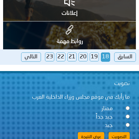
إعلانات
روابط مهمة
السابق
18
19
20
21
22
23
التالي
تصويت
ما رأيك في موقع مجلس وزراء الداخلية العرب
ممتاز
جيد جداً
جيد