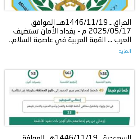
توعوية
إنجازات
الخدمات
صور
الإلكترونية
العراق ـ 1446/11/19هــ الموافق
2025/05/17 م - بغداد الأمان تستضيف
مجلة
وفيديو
العرب ... القمة العربية في عاصمة السلام..
أصداء
إعلانات
المزيد
من
الأمانة
نحن
اتصل
بنا
السعودية ـ 1446/11/19هــ الموافق