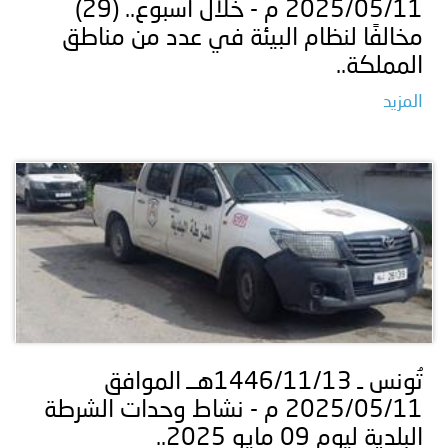
2025/05/11 م - خلال أسبوع.. (29)
مخالفًا لنظام البيئة في عدد من مناطق
المملكة.⁦.
المزيد
تُونس ـ 1446/11/13هــ الموافق
2025/05/11 م - نشاط وحدات الشرطة
البلدية ليوم 09 مايو 2025..