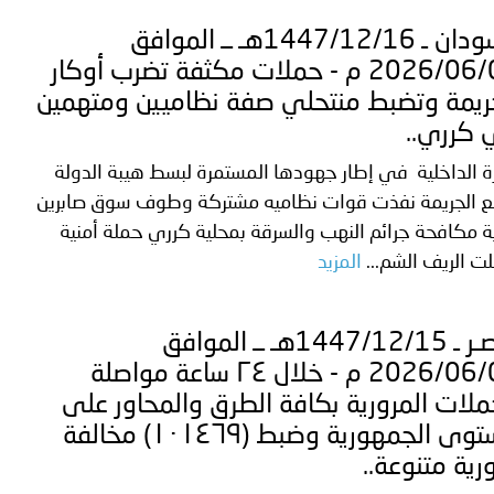
ة لمجلس وزراء الداخلية العرب بشأن الاعتداءات الإرهابية الحوثية 
السودان ـ 1447/12/16هـ ــ الموافق
2026/06/02 م - حملات مكثفة تضرب أوكار
ريمة وتضبط منتحلي صفة نظاميين ومتهمين
كرري..
ة الداخلية في إطار جهودها المستمرة لبسط هيبة الدولة
ع الجريمة نفذت قوات نظاميه مشتركة وطوف سوق صابرين
ة مكافحة جرائم النهب والسرقة بمحلية كرري حملة أمنية
ت الريف الشم...
المزيد
مـصـر ـ 1447/12/15هـ ــ الموافق
2026/06/01 م - خلال ٢٤ ساعة مواصلة
ملات المرورية بكافة الطرق والمحاور على
مستوى الجمهورية وضبط (۱۰۱٤٦۹) مخالفة
رية متنوعة..