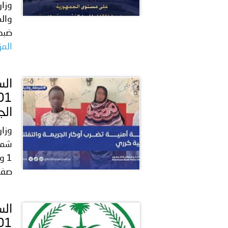
وزار
ضبط (101469) مخالفة مرورية متنوعة أب
المز
الج
وزار
شمل
صفة 