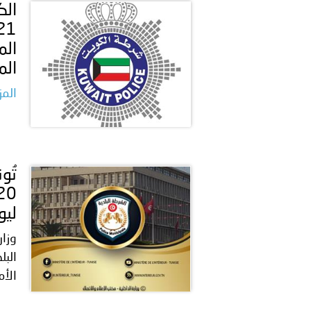
الم
الم
المز
ليوم 18 مـ
وزار
الأم