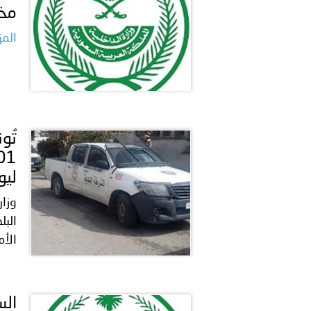
مخا
المز
ليوم 31 مـ
وزار
الأم