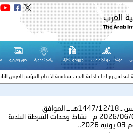
الكويت ـ 1448/02/22هـ ــ الموافق 2026/08/05 م - بمناسبة صد
 وزارياً بتعيين اللواء حمد أحمد المنيفي وكيل وزارة مساعد لشؤون ال
ة لمجلس وزراء الداخلية العرب بشأن الاعتداءات الإرهابية الحوثية 
س
مؤتمرات و اجتماعات
جهود و إنجازات
برامج توعوية
صور وفيديو
مج
ة لمجلس وزراء الداخلية العرب بمناسبة اختتام المؤتمر العربي الثاني
عداد مشروع قانون عربي استرشادي لحماية الآثار والتراث الوطني
اني عشر للمسؤولين عن الأمن السياحي
تُونس ـ 1447/12/18هـ ــ الموافق
2026/06/04 م - نشاط وحدات الشرطة البلدية
نيه 2026..
فلسطين ـ 1448/02/22هـ ــ الموافق 2026/08/05 م - الشرطة ا