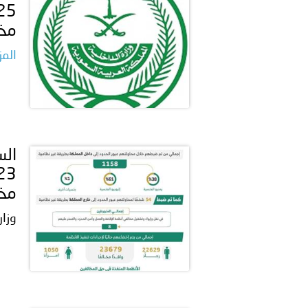
مخا
المز
مخا
وزار