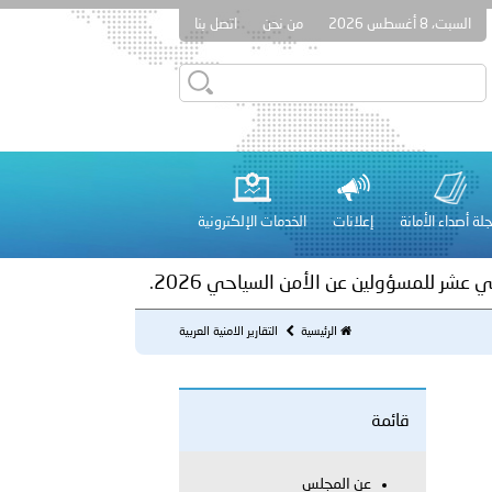
السبت، 8 أغسطس 2026
من نحن
اتصل بنا
ور المرسومين الأميريين معالي النائب الأول لرئيس مجلس الوزراء
أمن العام..
على الأعيان المدنية في مدينة نـجران
لة أصداء الأمانة
إعلانات
الخدمات الإلكترونية
 عشر للمسؤولين عن الأمن السياحي 2026.
الرئيسية
التقارير الامنية العربية
قائمة
لفلسطينية والكلية الدولية الجامعية للعلوم والصحة توقعان اتفاقية
عن المجلس