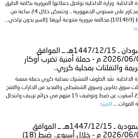
ة الداخلية وزارة الداخلية تواصل حملاتها المرورية بكافة الطرق
والمحـاور على مستوى الجمهورية .. وتتمكن خلال 24 ساعة من
رزها :(السير بدون تراخي...
يد
السودان ـ 1447/12/15هـ ــ الموافق
2026/06/01 م - حملة أمنية تضرب أوكار
ريمة والتفلتات بمحلية كرري..
ة الداخلية نفّذ الطوف المشترك بمحلية كرري حملة منعية
ت سوق صابرين وسوق الشنقيطي والعديد من الحارات والفتح
1 و2 أسفرت عن ضبط وتوقيف 15 متهم في جرائم تزييف وانتحال
القوات ...
المزيد
السعودية ـ 1447/12/15هـ ــ الموافق
2026/06/01 م - خلال أسبوع.. ضبط (18)