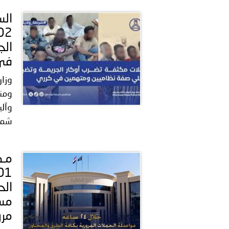
بيان صادر عن الأمانة العام
بالمملكة العربية السعودية
الج
في 
وزار
ومن
وآلي
شمل
الح
مرو