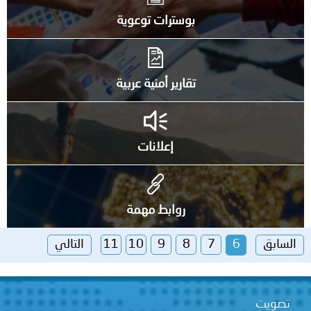
بوسترات توعوية
تقارير أمنية عربية
إعلانات
روابط مهمة
السابق
6
7
8
9
10
11
التالي
تصويت