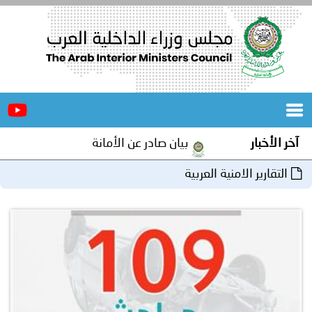
الرئيسية
عن
الأخبار
المجلس
آخر الأخبار
بيان صادر عن الأمانة العامة لمجلس وزراء الداخل
المكاتب
التقارير الامنية العربية
دورات
المتخصصة
المجلس
مؤتمرات
و
جهود
و
برامج
اجتماعات