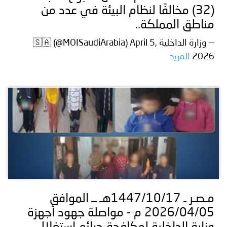
(32) مخالفًا لنظام البيئة في عدد من
مناطق المملكة..
— وزارة الداخلية 🇸🇦 (@MOISaudiArabia) April 5,
2026
المزيد
مـصـر ـ 1447/10/17هـ ــ الموافق
2026/04/05 م - مواصلة جهود أجهزة