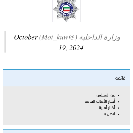
توعوية
إنجازات
الخدمات
صور
الإلكترونية
مجلة
وفيديو
— وزارة الداخلية (@Moi_kuw)
October
أصداء
إعلانات
19, 2024
من
الأمانة
نحن
اتصل
قائمة
بنا
عن المجلس
أخبار الأمانة العامة
أخبار أمنية
اتصل بنا