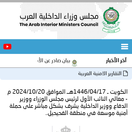
الرئيسية
عن
الأخبار
المجلس
آخر الأخبار
بيان صادر عن الأمانة العامة لمجلس وزرا
المكاتب
التقارير الامنية العربية
دورات
المتخصصة
الكويت ـ 1446/04/17هــ الموافق 2024/10/20 م
المجلس
مؤتمرات
- معالي النائب الأول لرئيس مجلس الوزراء ووزير
الدفاع ووزير الداخلية يشرف بشكل مباشر على حملة
و
جهود
أمنية موسعة في منطقة الفحيحيل..
و
برامج
اجتماعات