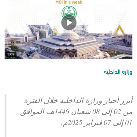
توعوية
إنجازات
الخدمات
صور
الإلكترونية
مجلة
وفيديو
أصداء
إعلانات
من
الأمانة
وزارة الداخلية
نحن
اتصل
بنا
أبرز أخبار وزارة الداخلية خلال الفترة
من 02 إلى 08 شعبان 1446هـ، الموافق
01 إلى 07 فبراير 2025م.