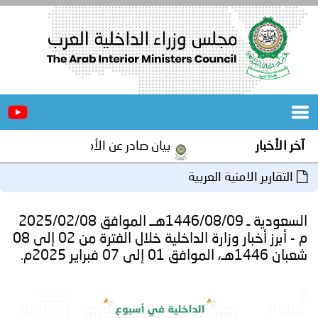
الرئيسية
عن
الأخبار
المجلس
آخر الأخبار
بيان صادر عن الأمانة العامة لمجلس وزرا
المكاتب
التقارير الامنية العربية
دورات
المتخصصة
السعودية ـ 1446/08/09هــ الموافق 2025/02/08
المجلس
مؤتمرات
م - أبرز أخبار وزارة الداخلية خلال الفترة من 02 إلى 08
شعبان 1446هـ، الموافق 01 إلى 07 فبراير 2025م.
و
جهود
و
برامج
اجتماعات