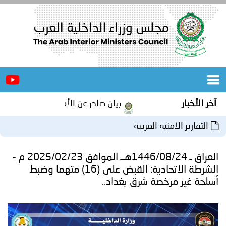
الرئيسية
عن
الأخبار
المجلس
آخر الأخبار
بيان صادر عن الأمانة العامة لمجلس وزراء
المكاتب
التقارير الامنية العربية
دورات
المتخصصة
العراق ـ 1446/08/24هــ الموافق 2025/02/23 م -
المجلس
مؤتمرات
الشرطة الاتحادية: القبض على (16) متهماً وضبط
أسلحة غير مرخصة شرق بغداد..
و
جهود
و
برامج
اجتماعات