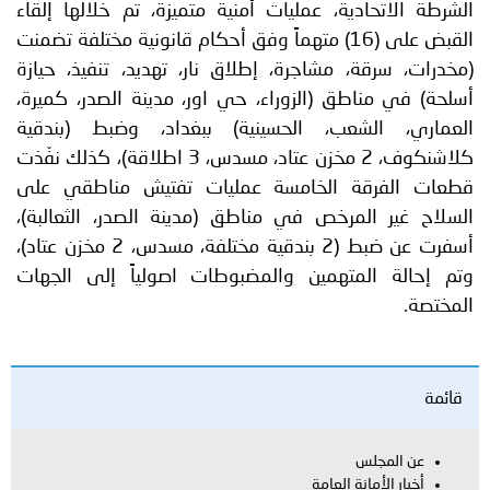
الشرطة الاتحادية، عمليات أمنية متميزة، تم خلالها إلقاء
القبض على (16) متهماً وفق أحكام قانونية مختلفة تضمنت
(مخدرات، سرقة، مشاجرة، إطلاق نار، تهديد، تنفيذ، حيازة
أسلحة) في مناطق (الزوراء، حي اور، مدينة الصدر، كميرة،
العماري، الشعب، الحسينية) ببغداد، وضبط (بندقية
كلاشنكوف، 2 مخزن عتاد، مسدس، 3 اطلاقة)، كذلك نفّذت
قطعات الفرقة الخامسة عمليات تفتيش مناطقي على
السلاح غير المرخص في مناطق (مدينة الصدر، الثعالبة)،
أسفرت عن ضبط (2 بندقية مختلفة، مسدس، 2 مخزن عتاد)،
وتم إحالة المتهمين والمضبوطات اصولياً إلى الجهات
المختصة.
قائمة
عن المجلس
أخبار الأمانة العامة