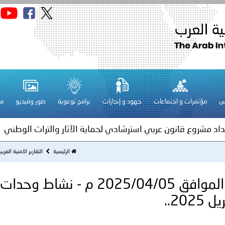
قـطـر ـ 1448/02/21هـ ــ الموافق 2026/08/04 م - مشاركة دولة 
 لدول الخليج العربية..
س
مؤتمرات و اجتماعات
جهود و إنجازات
برامج توعوية
صور وفيديو
مج
ة لمجلس وزراء الداخلية العرب بمناسبة اختتام المؤتمر العربي الثاني
عداد مشروع قانون عربي استرشادي لحماية الآثار والتراث الوطني
اني عشر للمسؤولين عن الأمن السياحي
الرئيسية
التقارير الامنية العرب
تُونس ـ 1446/10/06هــ الموافق 2025/04/05 م - نشاط وحدات
فلسطين ـ 1448/02/22هـ ــ الموافق 2026/08/05 م - الشرطة ا
ترك في المجالات الأكاديمية والتدريبية، والتوعية والإرشاد المجت