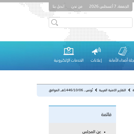
الجمعة، 7 أغسطس 2026
من نحن
اتصل بنا
قطر في أعمال الاجتماع الثالث عشر للجنة رؤساء الاتحادات الرياضية
لة أصداء الأمانة
إعلانات
الخدمات الإلكترونية
 عشر للمسؤولين عن الأمن السياحي 2026.
ية
التقارير الامنية العربية
تُونس ـ 1446/10/06هــ الموافق
2025/04/05 م - نشاط وحدات الشر...
قائمة
لفلسطينية والكلية الدولية الجامعية للعلوم والصحة توقعان اتفاقية
معي..
عن المجلس