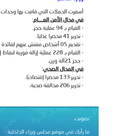
الشرطية بدول مجلس التعاون
أسفرت الحملات التي قامت بها وحدات الشرطة البلديّة يوم 04 أبريل
بيان صادر عن الأمانة العام
في مجال الأمن العــــام
:
- القيام بـ 94 عملية حجز.
- تحرير 41 محضرا عدليا.
- تقديم 05 أشخاص مفتش عنهم لفائدة وحدات أمنيّة وهياكل قضائيّة مُختلفة.
- القيام بـ 228 عمليّة إزالة فورية لنقاط إنتصاب عشوائية.
- حجز 21آلة وزن.
في المجال الصحي
:
- تحرير 133 محضرا إقتصاديّا.
- تحرير 206 مخالفة صحية.
تصويت
ما رأيك في موقع مجلس وزراء الداخلية