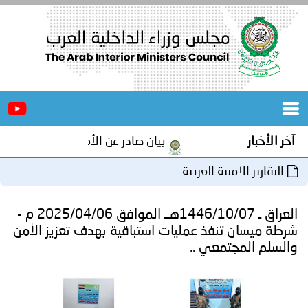
الرئيسية
عن
الأخبار
المجلس
آخر الأخبار
بيان صادر عن الأمانة العامة لمجلس وزرا
المكاتب
التقارير الامنية العربية
دورات
المتخصصة
العراق ـ 1446/10/07هــ الموافق 2025/04/06 م -
المجلس
مؤتمرات
شرطة ميسان تنفذ عمليات استباقية بهدف تعزيز الأمن
والسلم المجتمعي ..
و
جهود
و
برامج
اجتماعات