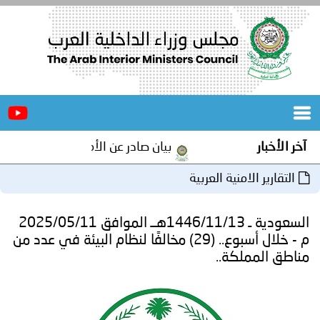
الرئيسية
عن
الأخبار
المجلس
بيان صادر عن الأمانة العامة لمجلس وزراء الداخلية العرب بم
المكاتب
ة العربية
دورات
المتخصصة
السعودية ـ 1446/11/13هــ الموافق 2025/05/11
المجلس
مؤتمرات
م - خلال أسبوع.. (29) مخالفًا لنظام البيئة في عدد من
.
و
جهود
و
برامج
اجتماعات