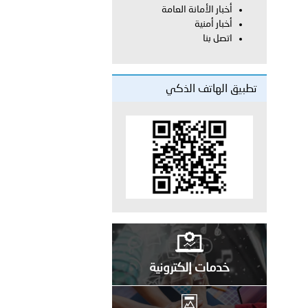
أخبار الأمانة العامة
أخبار أمنية
اتصل بنا
لفلسطينية والكلية الدولية الجامعية للعلوم والصحة توقعان اتفاقية
تطبيق الهاتف الذكي
معي..
بوظبي تحذر من زيادة عدد الركاب في المركبات حفاظًا على سلامة
 أبوظبي تطلع وفد الشرطة الإيطالية على منظومتي التأهيل الشرطي
بوظبي تنظم حملة للتبرع بالدم في منطقة الظفرة تعزيزا للمسؤولية
خدمات إلكترونية