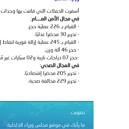
بيان صادر عن الأمانة العام
أسفرت الحملات التي قامت بها وحدات الشرطة البلديّة يوم 27 مايو 
في مجال الأمن العــــام
:
- القيام بـ 226 عمليّة حجز.
- تحرير 30 محضرا عدليّا.
- القيام بـ 245 عمليّة إزالة فورية لنقاط إنتصاب عشوائيّة.
- حجز 46 آلة وزن.
-حجز 07 دراجات نارية و02 سيّارات غير مُستوفاة لوثائقها القانونيّة.
في المجال الصحي
:
- تحرير 205 محضرا إقتصاديّا.
- تحرير 229 مخالفة صحية.
تصويت
ما رأيك في موقع مجلس وزراء الداخلية