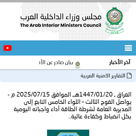
الرئيسية
عن
الأخبار
المجلس
بيان صادر عن الأمانة العامة لمجلس وزراء الداخلية العرب ب
المكاتب
ة العربية
دورات
المتخصصة
العراق ـ 1447/01/20هــ الموافق 2025/07/15 م -
المجلس
مؤتمرات
الث – اللواء الخامس التابع إلى
 لشرطة الطاقة أداء واجباته اليومية
و
جهود
اءة عالية..
و
برامج
اجتماعات