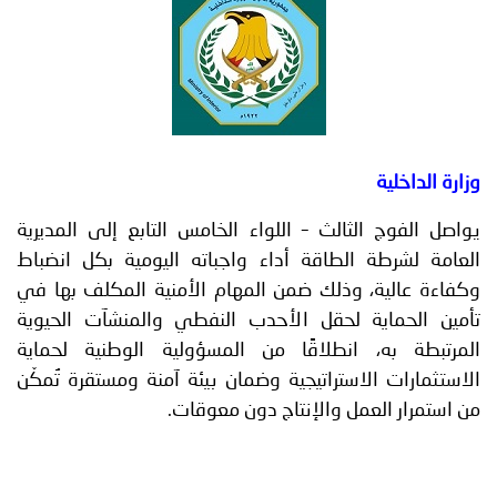
توعوية
إنجازات
الخدمات
صور
الإلكترونية
مجلة
وفيديو
أصداء
إعلانات
من
الأمانة
الث – اللواء الخامس التابع إلى المديرية
لطاقة أداء واجباته اليومية بكل انضباط
نحن
اتصل
وذلك ضمن المهام الأمنية المكلف بها في
بنا
لحقل الأحدب النفطي والمنشآت الحيوية
نطلاقًا من المسؤولية الوطنية لحماية
ستراتيجية وضمان بيئة آمنة ومستقرة تُمكّن
ل والإنتاج دون معوقات.