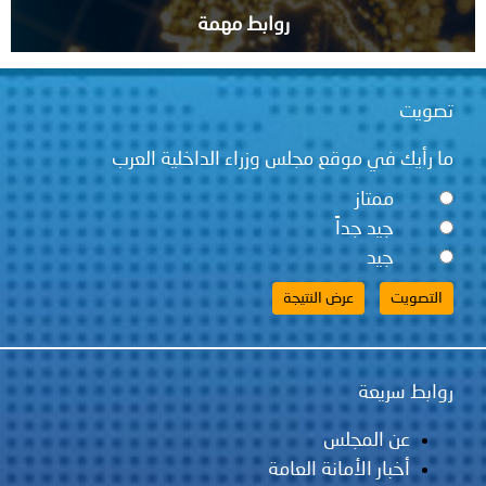
روابط مهمة
قع مجلس وزراء الداخلية العرب
ً
لس
مانة العامة