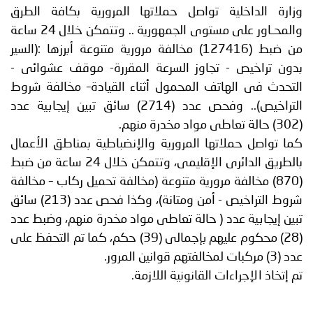
وزارة الداخلية تواصل حملاتها المرورية بكافة الطرق
والمحـاور على مستوى الجمهورية .. وتتمكن خلال 24 ساعة
من ضبط (127416) مخالفة مرورية متنوعة أبرزها :(السير
بدون تراخيص - تجاوز السرعة المقررة- موقف عشوائى -
التحدث فى الهاتف المحمول أثناء القيادة– مخالفة شروط
التراخيص).. وفحص عدد (2714) سائق تبين إيجابية عدد
(302) حالة تعاطى مواد مخدرة منهم.
كما تواصل حملاتها المرورية والإنضباطية بمناطق الأعمال
بالطريق الدائرى الإقليمى، وتتمكن خلال 24 ساعة من ضبط
(870) مخالفة مرورية متنوعة (مخالفة تحميل ركاب – مخالفة
شروط التراخيص - أمن ومتانة)، وكذا فحص عدد (213) سائق
تبين إيجابية عدد ( حالة تعاطى مواد مخدرة منهم، وضبط عدد
(28) محكوم عليهم بإجمالى (39) حكم، كما تم التحفظ على
عدد (3) مركبات لمخالفتهم قوانين المرور.
تم إتخاذ الإجراءات القانونية اللازمة.