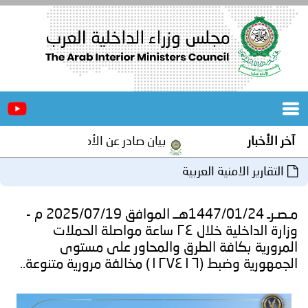
الرئيسية
عن
الأخبار
المجلس
آخر الأخبار
بيان صادر عن الأمانة العامة لمجلس وزرا
المكاتب
التقارير الامنية العربية
دورات
المتخصصة
مـصـرـ 1447/01/24هــ الموافق 2025/07/19 م -
المجلس
مؤتمرات
وزارة الداخلية خلال ٢٤ ساعة مواصلة الحملات
المرورية بكافة الطرق والمحاور على مستوى
و
جهود
الجمهورية وضبط (۱۲۷٤١٦) مخالفة مرورية متنوعة..
و
برامج
اجتماعات