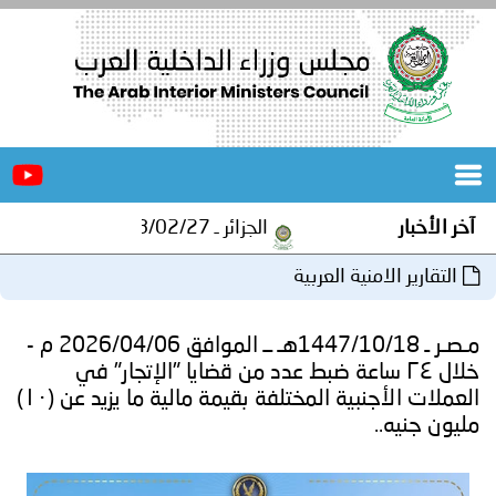
الرئيسية
عن
الأخبار
المجلس
آخر الأخبار
الجزائر ـ 1448/02/27هـ ــ الموافق 2026/08/10 م - مصالح أمن ولاية المنيعة تستقبل أشبال الهلال الاحمر الجزائري بالمنيعة..
المكاتب
التقارير الامنية العربية
دورات
المتخصصة
مـصـر ـ 1447/10/18هـ ــ الموافق 2026/04/06 م -
المجلس
مؤتمرات
خلال ٢٤ ساعة ضبط عدد من قضايا "الإتجار" في
العملات الأجنبية المختلفة بقيمة مالية ما يزيد عن (١٠)
و
جهود
مليون جنيه..
و
برامج
اجتماعات