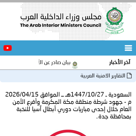
الرئيسية
عن
الأخبار
المجلس
آخر الأخبار
بيان صادر عن الأمانة العامة لمجلس وزر
المكاتب
التقارير الامنية العربية
دورات
المتخصصة
السعودية ـ 1447/10/27هـ ــ الموافق 2026/04/15
المجلس
مؤتمرات
م - جهود شرطة منطقة مكة المكرمة وأفرع الأمن
العام خلال إحدى مباريات دوري أبطال آسيا للنخبة
و
جهود
بمحافظة جدة..
و
برامج
اجتماعات