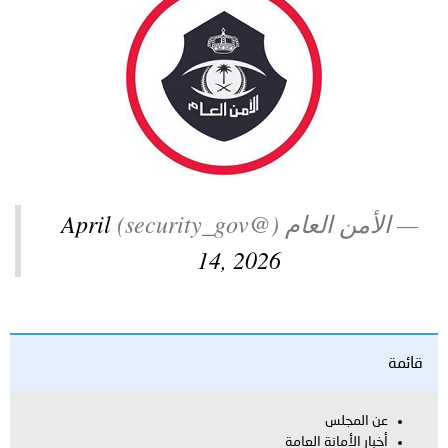
توعوية
إنجازات
الخدمات
صور
الإلكترونية
مجلة
وفيديو
أصداء
إعلانات
من
الأمانة
— الأمن العام (@security_gov)
April
نحن
اتصل
14, 2026
بنا
قائمة
عن المجلس
أخبار الأمانة العامة