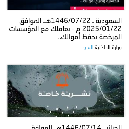
توعوية
إنجازات
الخدمات
صور
الإلكترونية
السعودية ـ 1446/07/22هــ الموافق
2025/01/22 م - تعاملك مع المؤسسات
مجلة
وفيديو
المرخصة يحفظ أموالك..
أصداء
إعلانات
وزارة الداخلية
المزيد
من
الأمانة
نحن
اتصل
بنا
الجزائر ـ 1446/07/14هــ الموافق