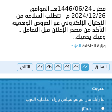
قطر ـ 1446/06/24هــ الموافق
2024/12/26 م - تتطلب السلامة من
الاحتيال الإلكتروني عبر العروض الوهمية،
التأكد من مصدر الإعلان قبل التعامل ..
وعيك يحميك..
وزارة الداخلية
المزيد
السابق
22
23
24
25
26
27
التالي
تصويت
ما رأيك في موقع مجلس وزراء الداخلية العرب
ممتاز