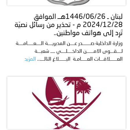
لبنان ـ 1446/06/26هــ الموافق
2024/12/28 م - تحذير من رسائل نصيّة
تَرِد إلى هواتف مواطنين..
وزارة الداخلية صـــــــدر عــــن المديريــــة الــــعـــــامــــة
لــــقـــوى الامــــــن الداخــــلــــي ــــ شعبـــة
العــــــلاقـــات العـــــامـة البــــــلاغ التالـــ...
المزيد