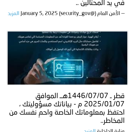
في يد المحتالين ..
— الأمن العام (@security_gov) January 5, 2025
المزيد
قطر ـ 1446/07/07هــ الموافق
2025/01/07 م - بياناتك مسؤوليتك ،
احتفظ بمعلوماتك الخاصة واحمِ نفسك من
المخاطر..
وزارة الداخلية
المزيد