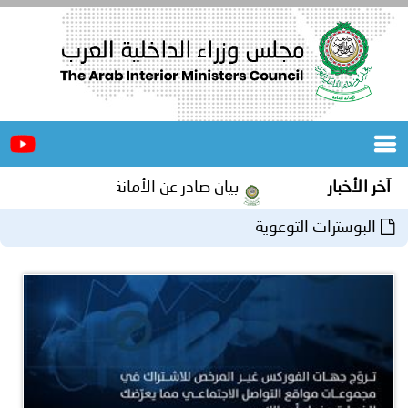
الرئيسية
عن
الأخبار
المجلس
آخر الأخبار
بيان صادر عن الأمانة العامة لمجلس وزراء الد
المكاتب
البوسترات التوعوية
دورات
المتخصصة
المجلس
مؤتمرات
و
جهود
و
برامج
اجتماعات