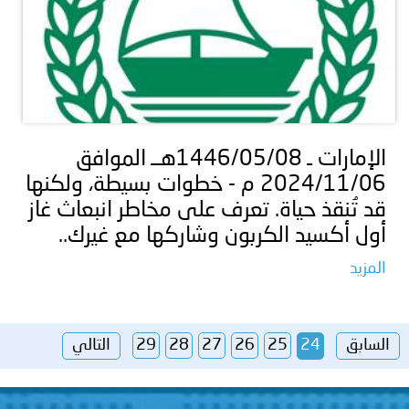
الإمارات ـ 1446/05/08هــ الموافق
2024/11/06 م - خطوات بسيطة، ولكنها
قد تُنقذ حياة. تعرف على مخاطر انبعاث غاز
أول أكسيد الكربون وشاركها مع غيرك..
المزيد
السابق
24
25
26
27
28
29
التالي