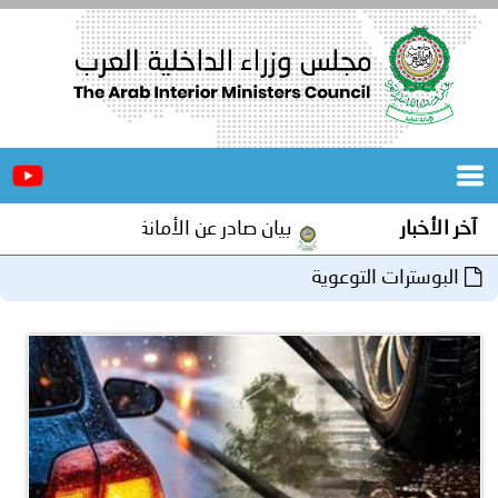
الرئيسية
عن
الأخبار
المجلس
آخر الأخبار
بيان صادر عن الأمانة العامة لمجلس وزراء الد
المكاتب
البوسترات التوعوية
دورات
المتخصصة
المجلس
مؤتمرات
و
جهود
و
برامج
اجتماعات