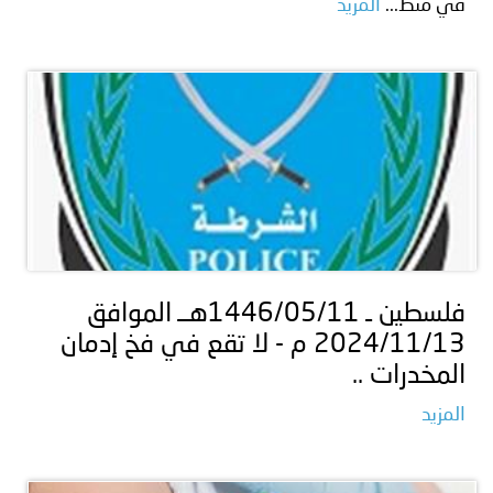
في منط...
المزيد
فلسطين ـ 1446/05/11هــ الموافق
2024/11/13 م - لا تقع في فخ إدمان
المخدرات ..
المزيد