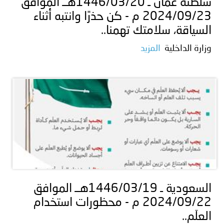
سلطنة عُمان ـ 1446/03/20هــ الموافق
2024/09/23 م - كن حذرًا وانتبه أثناء
السياقة، سلامتك تهمنا..
وزارة الداخلية
المزيد
السعودية ـ 1446/03/19هــ الموافق
2024/09/22 م - محظورات استخدام
العلَم..