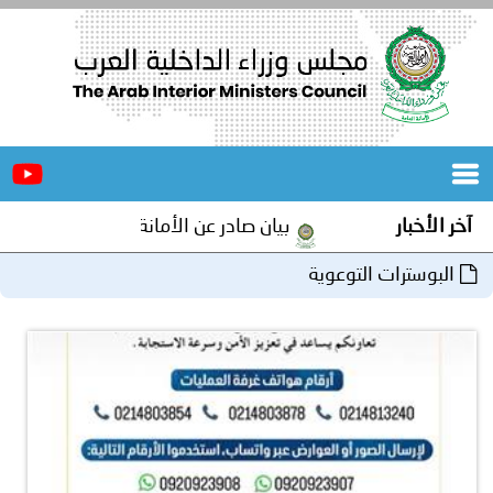
الرئيسية
عن
الأخبار
المجلس
آخر الأخبار
بيان صادر عن الأمانة العامة لمجلس وزراء الد
المكاتب
البوسترات التوعوية
دورات
المتخصصة
المجلس
مؤتمرات
و
جهود
و
برامج
اجتماعات