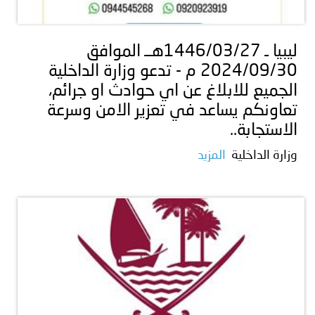
توعوية
إنجازات
الخدمات
صور
الإلكترونية
ليبيا ـ 1446/03/27هــ الموافق
2024/09/30 م - تدعو وزارة الداخلية
مجلة
وفيديو
الجميع للابلاغ عن اي حوادث او جرائم،
أصداء
إعلانات
تعاونكم يساعد في تعزير الامن وسرعة
الاستجابة..
من
الأمانة
وزارة الداخلية
المزيد
نحن
اتصل
بنا