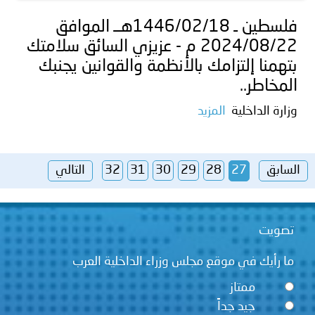
فلسطين ـ 1446/02/18هــ الموافق
2024/08/22 م - عزيزي السائق سلامتك
بتهمنا إلتزامك بالأنظمة والقوانين يجنبك
المخاطر..
وزارة الداخلية
المزيد
السابق
27
28
29
30
31
32
التالي
تصويت
ما رأيك في موقع مجلس وزراء الداخلية العرب
ممتاز
جيد جداً