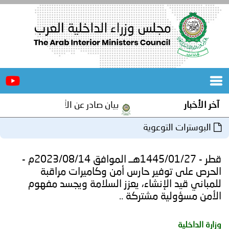
الرئيسية
عن
الأخبار
المجلس
آخر الأخبار
بيان صادر عن الأمانة العامة لمجلس و
المكاتب
البوسترات التوعوية
دورات
المتخصصة
قطر - 1445/01/27هــ الموافق 2023/08/14م -
المجلس
مؤتمرات
الحرص على توفير حارس أمن وكاميرات مراقبة
للمباني قيد الإنشاء، يعزز السلامة ويجسد مفهوم
و
جهود
الأمن مسؤولية مشتركة ..
و
برامج
اجتماعات
وزارة الداخلية