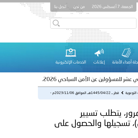
الجمعة، 7 أغسطس 2026
من نحن
اتصل بنا
ور المرسومين الأميريين معالي النائب الأول لرئيس مجلس الوزراء
أمن العام..
على الأعيان المدنية في مدينة نـجران
لة أصداء الأمانة
إعلانات
الخدمات الإلكترونية
 عشر للمسؤولين عن الأمن السياحي 2026.
 التوعوية
قطر ــ 1445/04/22هــ الموافق 2023/11/06م -
التزاما بقانون ا...
- التزاما بقانون المرور، يتطلب تسيير
ية التي تزيد سعتها على (50 سم 3 سي سي)، تسجيلها والحصول على
لفلسطينية والكلية الدولية الجامعية للعلوم والصحة توقعان اتفاقية