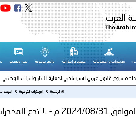
قـطـر ـ 1448/02/21هـ ــ الموافق 2026/08/04 م - مشاركة دولة 
 لدول الخليج العربية..
س
مؤتمرات و اجتماعات
جهود و إنجازات
برامج توعوية
صور وفيديو
مج
ة لمجلس وزراء الداخلية العرب بمناسبة اختتام المؤتمر العربي الثاني
عداد مشروع قانون عربي استرشادي لحماية الآثار والتراث الوطني
اني عشر للمسؤولين عن الأمن السياحي
الرئيسية
البوسترات التوعوية
البوسترات
فلسطين ـ 1448/02/22هـ ــ الموافق 2026/08/05 م - الشرطة ا
ترك في المجالات الأكاديمية والتدريبية، والتوعية والإرشاد المجت