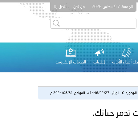
الجمعة، 7 أغسطس 2026
من نحن
اتصل بنا
قطر في أعمال الاجتماع الثالث عشر للجنة رؤساء الاتحادات الرياضية
لة أصداء الأمانة
إعلانات
الخدمات الإلكترونية
 عشر للمسؤولين عن الأمن السياحي 2026.
 التوعوية
الجزائر ـ 1446/02/27هــ الموافق 2024/08/31 م
- لا تدع المخدر...
لفلسطينية والكلية الدولية الجامعية للعلوم والصحة توقعان اتفاقية
معي..