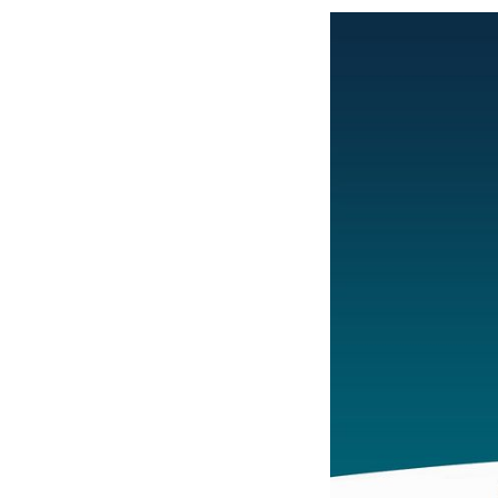
بوظبي تحذر من زيادة عدد الركاب في المركبات حفاظًا على سلامة
 أبوظبي تطلع وفد الشرطة الإيطالية على منظومتي التأهيل الشرطي
بوظبي تنظم حملة للتبرع بالدم في منطقة الظفرة تعزيزا للمسؤولية
ور المرسومين الأميريين معالي النائب الأول لرئيس مجلس الوزراء
أمن العام..
قطر في أعمال الاجتماع الثالث عشر للجنة رؤساء الاتحادات الرياضية