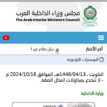
الرئيسية
عن
الأخبار
المجلس
آخر الأخبار
بيان صادر عن الأمانة العامة لمجلس و
المكاتب
البوسترات التوعوية
دورات
المتخصصة
الكويت ـ 1446/04/13هــ الموافق 2024/10/16 م
المجلس
مؤتمرات
- لا تنخدع بمحاولات انتحال الصفة..
و
جهود
وزارة الداخلية
و
برامج
اجتماعات