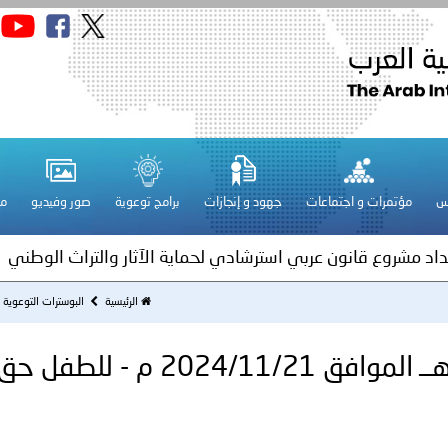
قـطـر ـ 1448/02/21هـ ــ الموافق 2026/08/04 م - مشاركة دولة 
 لدول الخليج العربية..
س
مؤتمرات و اجتماعات
جهود و إنجازات
برامج توعوية
صور وفيديو
مج
ة لمجلس وزراء الداخلية العرب بمناسبة اختتام المؤتمر العربي الثاني
عداد مشروع قانون عربي استرشادي لحماية الآثار والتراث الوطني
اني عشر للمسؤولين عن الأمن السياحي
الرئيسية
البوسترات التوعوية
السعودية ـ 1446/05/19هــ المواف
فلسطين ـ 1448/02/22هـ ــ الموافق 2026/08/05 م - الشرطة ا
ترك في المجالات الأكاديمية والتدريبية، والتوعية والإرشاد المجت