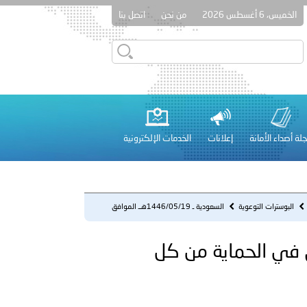
الخميس، 6 أغسطس 2026
من نحن
اتصل بنا
قطر في أعمال الاجتماع الثالث عشر للجنة رؤساء الاتحادات الرياضية
لة أصداء الأمانة
إعلانات
الخدمات الإلكترونية
 عشر للمسؤولين عن الأمن السياحي 2026.
البوسترات التوعوية
السعودية ـ 1446/05/19هــ الموافق
2024/11/21 م - للطفل حق في ...
ق 2024/11/21 م - للطفل حق في الحماية من كل
لفلسطينية والكلية الدولية الجامعية للعلوم والصحة توقعان اتفاقية
معي..