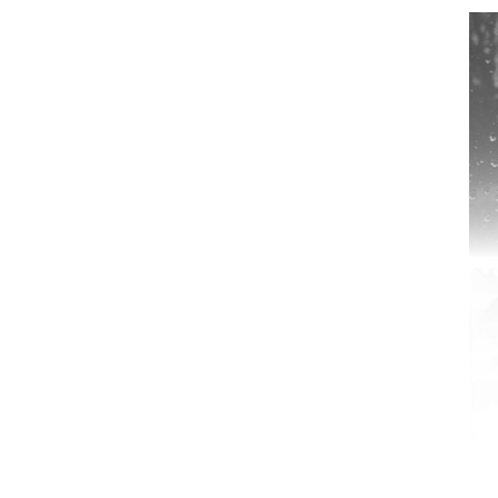
معي..
بوظبي تحذر من زيادة عدد الركاب في المركبات حفاظًا على سلامة
 أبوظبي تطلع وفد الشرطة الإيطالية على منظومتي التأهيل الشرطي
بوظبي تنظم حملة للتبرع بالدم في منطقة الظفرة تعزيزا للمسؤولية
ور المرسومين الأميريين معالي النائب الأول لرئيس مجلس الوزراء
أمن العام..