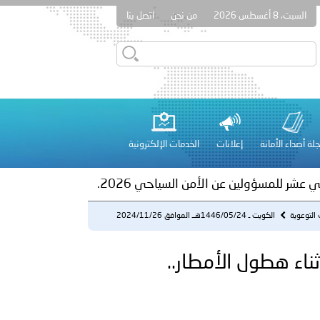
السبت، 8 أغسطس 2026
من نحن
اتصل بنا
ور المرسومين الأميريين معالي النائب الأول لرئيس مجلس الوزراء
أمن العام..
على الأعيان المدنية في مدينة نـجران
لة أصداء الأمانة
إعلانات
الخدمات الإلكترونية
 عشر للمسؤولين عن الأمن السياحي 2026.
 التوعوية
الكويت ـ 1446/05/24هــ الموافق 2024/11/26
م - لقيادة آمنة أث...
لفلسطينية والكلية الدولية الجامعية للعلوم والصحة توقعان اتفاقية