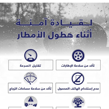
ترك في المجالات الأكاديمية والتدريبية، والتوعية والإرشاد المجت
الإمارات ـ 1448/02/22هـ ــ الموافق 2026/08/05 م - شرطة أ
الإمارات ـ 1448/02/22هـ ــ الموافق 2026/08/05 م - شرطة
الإمارات ـ 1448/02/22هـ ــ الموافق 2026/08/05 م - شرطة أ
الكويت ـ 1448/02/22هـ ــ الموافق 2026/08/05 م - بمناسبة صد
 وزارياً بتعيين اللواء حمد أحمد المنيفي وكيل وزارة مساعد لشؤون ال