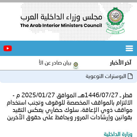
الرئيسية
عن
الأخبار
المجلس
آخر الأخبار
بيان صادر عن الأمانة العامة لمجلس وز
المكاتب
البوسترات التوعوية
دورات
المتخصصة
قطر ـ 1446/07/27هــ الموافق 2025/01/27 م -
المجلس
مؤتمرات
الالتزام بالمواقف المخصصة للوقوف وتجنب استخدام
مواقف ذوي الإعاقة، سلوك حضاري يعكس التقيد
و
جهود
بقوانين وإرشادات المرور ويحافظ على حقوق الآخرين
و
برامج
اجتماعات
وزارة الداخلية