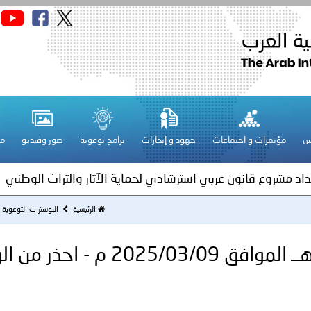
قـطـر ـ 1448/02/21هـ ــ الموافق 2026/08/04 م - مشاركة دولة 
 لدول الخليج العربية..
س
مؤتمرات و اجتماعات
جهود و إنجازات
برامج توعوية
صور وفيديو
مج
ة لمجلس وزراء الداخلية العرب بمناسبة اختتام المؤتمر العربي الثاني
عداد مشروع قانون عربي استرشادي لحماية الآثار والتراث الوطني
اني عشر للمسؤولين عن الأمن السياحي
الرئيسية
البوسترات التوعوية
السعودية ـ 1446/09/09هــ الموافق
فلسطين ـ 1448/02/22هـ ــ الموافق 2026/08/05 م - الشرطة ا
ترك في المجالات الأكاديمية والتدريبية، والتوعية والإرشاد المجت