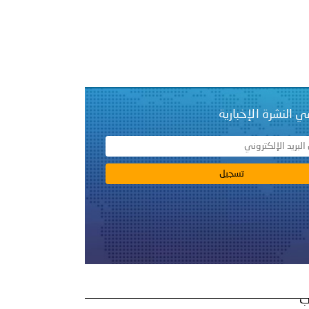
بوظبي تحذر من زيادة عدد الركاب في المركبات حفاظًا على سلامة
 أبوظبي تطلع وفد الشرطة الإيطالية على منظومتي التأهيل الشرطي
ي النشرة الإخبارية
بوظبي تنظم حملة للتبرع بالدم في منطقة الظفرة تعزيزا للمسؤولية
ور المرسومين الأميريين معالي النائب الأول لرئيس مجلس الوزراء
أمن العام..
قطر في أعمال الاجتماع الثالث عشر للجنة رؤساء الاتحادات الرياضية
ب