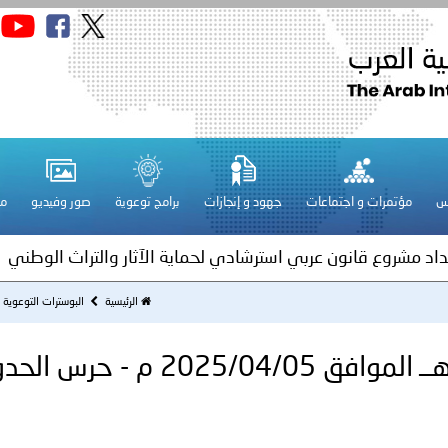
قـطـر ـ 1448/02/21هـ ــ الموافق 2026/08/04 م - مشاركة دولة 
 لدول الخليج العربية..
س
مؤتمرات و اجتماعات
جهود و إنجازات
برامج توعوية
صور وفيديو
مج
ة لمجلس وزراء الداخلية العرب بمناسبة اختتام المؤتمر العربي الثاني
عداد مشروع قانون عربي استرشادي لحماية الآثار والتراث الوطني
اني عشر للمسؤولين عن الأمن السياحي
الرئيسية
البوسترات التوعوية
السعودية ـ 1446/10/06هــ المواف
فلسطين ـ 1448/02/22هـ ــ الموافق 2026/08/05 م - الشرطة ا
ترك في المجالات الأكاديمية والتدريبية، والتوعية والإرشاد المجت