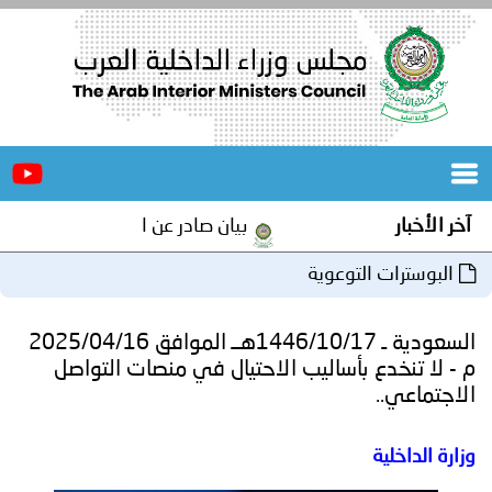
الرئيسية
عن
الأخبار
المجلس
آخر الأخبار
بيان صادر عن الأمانة العامة لمجلس 
المكاتب
البوسترات التوعوية
دورات
المتخصصة
السعودية ـ 1446/10/17هــ الموافق 2025/04/16
المجلس
مؤتمرات
م - لا تنخدع بأساليب الاحتيال في منصات التواصل
الاجتماعي..
و
جهود
وزارة الداخلية
و
برامج
اجتماعات