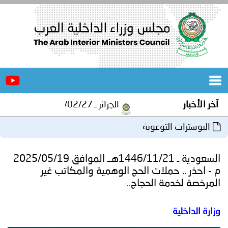
الرئيسية
عن
الأخبار
المجلس
آخر الأخبار
الجزائر ـ 1448/02/27هـ ــ الموافق 2026/08/10 م - مصالح أمن ولاية المنيعة تستقبل أشبال الهلال الاحمر الجزائري بالمنيعة..
المكاتب
البوسترات التوعوية
دورات
المتخصصة
السعودية ـ 1446/11/21هــ الموافق 2025/05/19
المجلس
مؤتمرات
م - احذر .. حملات الحج الوهمية والمكاتب غير
المرخصة لخدمة الحجاج..
و
جهود
وزارة الداخلية
و
برامج
اجتماعات