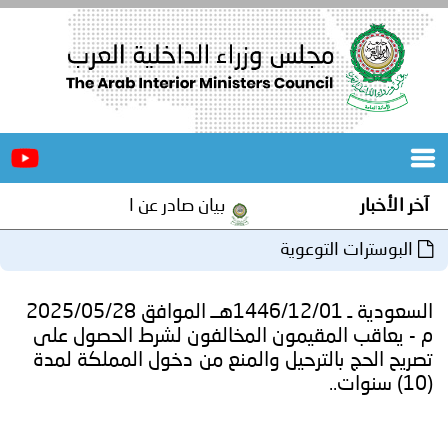
الرئيسية
عن
الأخبار
المجلس
بيان صادر عن الأمانة العامة لمجلس وزراء الداخلية الع
المكاتب
وعوية
دورات
المتخصصة
السعودية ـ 1446/12/01هــ الموافق 2025/05/28
المجلس
مؤتمرات
قيمون المخالفون لشرط الحصول على
ترحيل والمنع من دخول المملكة لمدة
و
جهود
و
برامج
اجتماعات