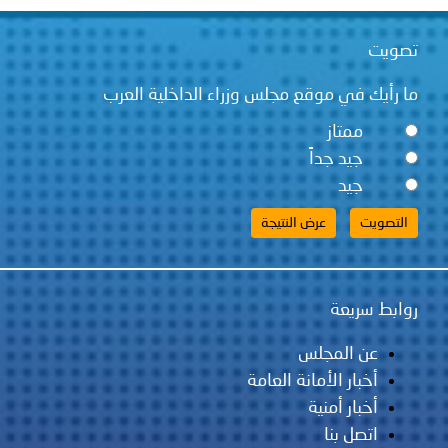
قع مجلس وزراء الداخلية العرب
ً
لس
مانة العامة
ية