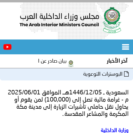
الرئيسية
عن
الأخبار
المجلس
آخر الأخبار
بيان صادر عن الأمانة العامة لمجلس 
المكاتب
البوسترات التوعوية
دورات
المتخصصة
السعودية ـ 1446/12/05هــ الموافق 2025/06/01
المجلس
مؤتمرات
م - غرامة مالية تصل إلى (100,000) لمن يقوم أو
يحاول نقل حاملي تأشيرات الزيارة إلى مدينة مكة
و
جهود
المكرمة والمشاعر المقدسة..
و
برامج
اجتماعات
وزارة الداخلية