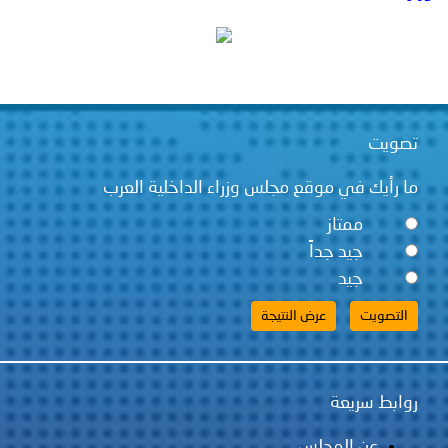
توعوية
إنجازات
الخدمات
صور
الإلكترونية
مجلة
وفيديو
تصويت
أصداء
إعلانات
ما رأيك في موقع مجلس وزراء الداخلية العرب
من
الأمانة
ممتاز
نحن
اتصل
جيد جداً
جيد
بنا
روابط سريعة
عن المجلس