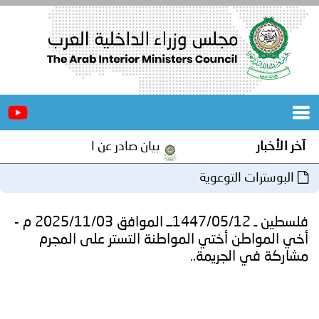
الرئيسية
عن
الأخبار
المجلس
آخر الأخبار
بيان صادر عن الأمانة العامة لمجلس 
المكاتب
البوسترات التوعوية
دورات
المتخصصة
فلسطين ـ 1447/05/12ــ الموافق 2025/11/03 م -
المجلس
مؤتمرات
أخي المواطن أختي المواطنة التستر على المجرم
مشاركة في الجريمة..
و
جهود
و
برامج
اجتماعات