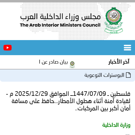
الرئيسية
عن
الأخبار
المجلس
آخر الأخبار
بيان صادر عن الأمانة العامة لمجلس 
المكاتب
البوسترات التوعوية
دورات
المتخصصة
فلسطين ـ 1447/07/09ــ الموافق 2025/12/29 م -
المجلس
مؤتمرات
لقيادة آمنة أثناء هطول الأمطار...حافظ على مسافة
أمان أكبر بين المركبات..
و
جهود
وزارة الداخلية
و
برامج
اجتماعات