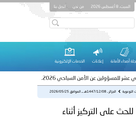
السبت، 8 أغسطس 2026
من نحن
اتصل بنا
ور المرسومين الأميريين معالي النائب الأول لرئيس مجلس الوزراء
أمن العام..
على الأعيان المدنية في مدينة نـجران
لة أصداء الأمانة
إعلانات
الخدمات الإلكترونية
 عشر للمسؤولين عن الأمن السياحي 2026.
ت التوعوية
الجزائر ـ 1447/12/08هـ ــ الموافق 2026/05/25
م - بوستراً توع...
2026/ م - بوستراً توعوياً للحث على التركيز أثناء
لفلسطينية والكلية الدولية الجامعية للعلوم والصحة توقعان اتفاقية