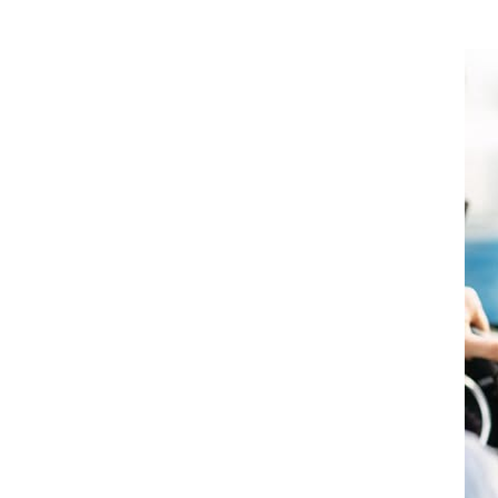
معي..
بوظبي تحذر من زيادة عدد الركاب في المركبات حفاظًا على سلامة
 أبوظبي تطلع وفد الشرطة الإيطالية على منظومتي التأهيل الشرطي
بوظبي تنظم حملة للتبرع بالدم في منطقة الظفرة تعزيزا للمسؤولية
ور المرسومين الأميريين معالي النائب الأول لرئيس مجلس الوزراء
أمن العام..