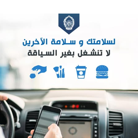
ترك في المجالات الأكاديمية والتدريبية، والتوعية والإرشاد المجت
الإمارات ـ 1448/02/22هـ ــ الموافق 2026/08/05 م - شرطة أ
الإمارات ـ 1448/02/22هـ ــ الموافق 2026/08/05 م - شرطة
الإمارات ـ 1448/02/22هـ ــ الموافق 2026/08/05 م - شرطة أ
الكويت ـ 1448/02/22هـ ــ الموافق 2026/08/05 م - بمناسبة صد
 وزارياً بتعيين اللواء حمد أحمد المنيفي وكيل وزارة مساعد لشؤون ال